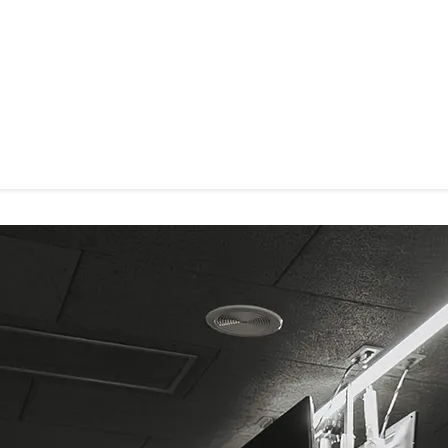
mer orden a nivel mundial, con un concepto de gestión enfocado al
vidades dirigidas amplios y confortables, magnifico spa-urbano,